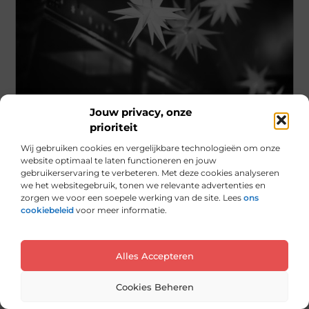
Jouw privacy, onze
Aanbiedingen
prioriteit
Duik in het Verleden op de Rommelmarkt
Wij gebruiken cookies en vergelijkbare technologieën om onze
Enschede
website optimaal te laten functioneren en jouw
gebruikerservaring te verbeteren. Met deze cookies analyseren
De Rommelmarkt Enschede is dé plek voor
we het websitegebruik, tonen we relevante advertenties en
liefhebbers van vintage en antiek. Als een van
zorgen we voor een soepele werking van de site. Lees
ons
cookiebeleid
voor meer informatie.
de grootste en meest gerenommeerde
...
Alles Accepteren
Cookies Beheren