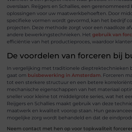
overslaan. Reijgers en Schallies, een gerenommeerd 
oplossingen voor uw maatwerkbehoeften. Door middel
specifieke vormen wordt gevormd, kan het bedrijf c
projecten. Deze methode zorgt voor een naadloze af
andere bewerkingstechnieken. Het
gebruik van for
efficiëntie van het productieproces, waardoor klant
De voordelen van forceren bij
In vergelijking met traditionele dieptrektechnieken
gaat om
buisbewerking in Amsterdam
. Forceren m
tot een sterkere structuur en een betere korreloriënta
mechanische eigenschappen van het materiaal optima
sneller voor kleine tot middelgrote series, wat het e
Reijgers en Schallies maakt gebruik van deze techni
maatwerk en kwaliteit voorop staan. Hun geavanceer
mogelijke zorg wordt behandeld en dat de eindprodu
Neem contact met hen op voor topkwaliteit forcer