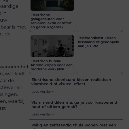
waardige
 in
Elektrische
garagedeuren voor
 uw
senioren: extra comfort
baar is met
en gebruiksgemak
gt de
Telefoondienst kiezen
losstaand of gekoppeld
aan je CRM
Elektrisch bureau
Ahrend kopen voor een
e wanneer het
moderne werkplek
, wat leidt
Elektrische sfeerhaard kiezen realistisch
waar de
vlambeeld of visueel effect
ctiever en
Lees verder »
ssingen.
en, waarbij
Vlammend dilemma: ga je voor knisperend
hout of ultiem gemak?
tst
Lees verder »
Veilig en zelfstandig thuis wonen met een