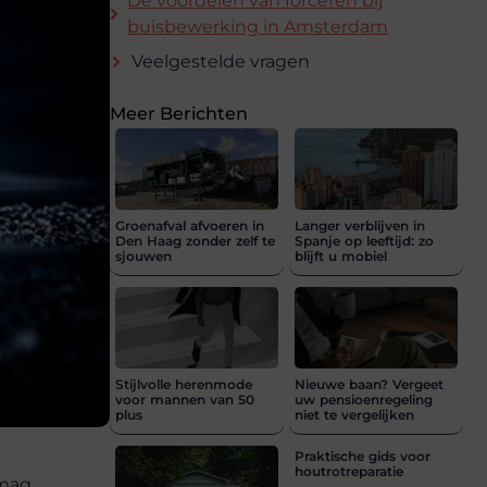
De voordelen van forceren bij
buisbewerking in Amsterdam
Veelgestelde vragen
Meer Berichten
Groenafval afvoeren in
Langer verblijven in
Den Haag zonder zelf te
Spanje op leeftijd: zo
sjouwen
blijft u mobiel
Stijlvolle herenmode
Nieuwe baan? Vergeet
voor mannen van 50
uw pensioenregeling
plus
niet te vergelijken
Praktische gids voor
houtrotreparatie
 mag