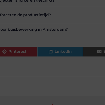
jecten is forceren geschikt?
forceren de productietijd?
t voor buisbewerking in Amsterdam?
Pinterest
LinkedIn