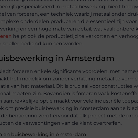
bedrijf gespecialiseerd in metaalbewerking, biedt hoog
 van forceren, een techniek waarbij metaal onder druk
omplexe onderdelen produceren die essentieel zijn voor
werking en een hoge mate van detail, wat vaak onbereik
ceren
helpt ook de productietijd te verkorten en verhoo
en sneller bediend kunnen worden.
 buisbewerking in Amsterdam
 biedt forceren enkele significante voordelen, met nam
aakt het mogelijk om zonder verhitting metaal te vormen
tie van het materiaal. Dit is cruciaal voor constructies 
al moeten zijn. Bovendien is forceren vaak kosteneffe
en aantrekkelijke optie maakt voor vele industriële toepa
ek om precisie buisbewerking in Amsterdam aan te bied
de benadering zorgt ervoor dat elk project met de groo
cten de verwachtingen van de klant overtreffen.
en en buisbewerking in Amsterdam