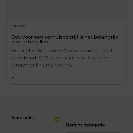
Internet
Ook voor een verhuisbedrijf is het belangrijk
om op te vallen!
Wellicht is de term SEO voor u niet geheel
onbekend. SEO is een van de vele vormen
binnen online marketing.
...
Main Links
Bericht categorie
Nederlandse Linkbuilding: Hoe Jij je Website Sterker Maakt in de Zoekresultaten
Verdien Geld met je Website: Bouw een Online Inkomstenbron op Jouw Voorwaarden