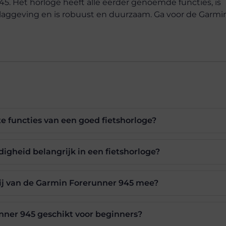
45. Het horloge heeft alle eerder genoemde functies, is
rslaggeving en is robuust en duurzaam. Ga voor de Garm
te functies van een goed fietshorloge?
gheid belangrijk in een fietshorloge?
rij van de Garmin Forerunner 945 mee?
nner 945 geschikt voor beginners?