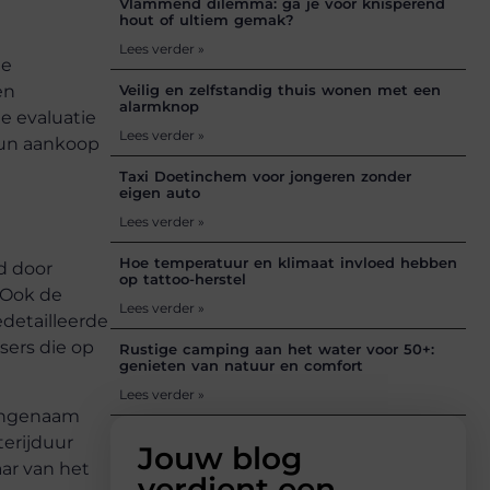
Vlammend dilemma: ga je voor knisperend
hout of ultiem gemak?
Lees verder »
te
en
Veilig en zelfstandig thuis wonen met een
alarmknop
e evaluatie
Lees verder »
hun aankoop
Taxi Doetinchem voor jongeren zonder
eigen auto
Lees verder »
Hoe temperatuur en klimaat invloed hebben
d door
op tattoo-herstel
 Ook de
Lees verder »
edetailleerde
sers die op
Rustige camping aan het water voor 50+:
genieten van natuur en comfort
Lees verder »
aangenaam
erijduur
Jouw blog
ar van het
verdient een