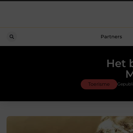
Partners
Het 
M
Toerisme
Gepubli