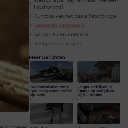
Waarop letten bij het kiezen van een
fietshorloge?
Functies van het beste fietshorloge
Getest en beoordeeld
Garmin Forerunner 945
Veelgestelde vragen
Meer Berichten
Groenafval afvoeren in
Langer verblijven in
Den Haag zonder zelf te
Spanje op leeftijd: zo
sjouwen
blijft u mobiel
el kilometer