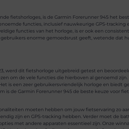
ende fietshorloges, is de Garmin Forerunner 945 het bes
 genoemde functies, inclusief nauwkeurige GPS-tracking 
ige functies van het horloge, is er ook een consistent
at gebruikers enorme gemoedsrust geeft, wetende dat 
3, werd dit fietshorloge uitgebreid getest en beoordeel
ezen om de vele functies die hierboven al genoemd zijn.
et is een zeer gebruikersvriendelijk horloge en biedt g
rom is de Garmin Forerunner 945 de beste keuze voor fiet
ctionaliteiten moeten hebben om jouw fietservaring zo 
endig zijn en GPS-tracking hebben. Verder moet de batt
opties met andere apparaten essentieel zijn. Onze winna