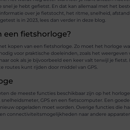
 snel je hebt gefietst. En dat kan allemaal met het best
 informatie over je fietstocht, het ritme, snelheid, afstan
 getest is in 2023, lees dan verder in deze blog.
n een fietshorloge?
 het kopen van een fietshorloge. Zo moet het horloge wat
 nodig voor praktische doeleinden, zoals het weergeven
aar ook als je bijvoorbeeld een keer valt terwijl je fietst
ste routes kunt rijden door middel van GPS.
loge
eten de meeste functies beschikbaar zijn op het horloge.
snelheidsmeter, GPS en een fietscomputer. Een goede 
t opnieuw opgeladen moet worden. Overige functies die ha
ns en connectiviteitsmogelijkheden naar andere apparaten