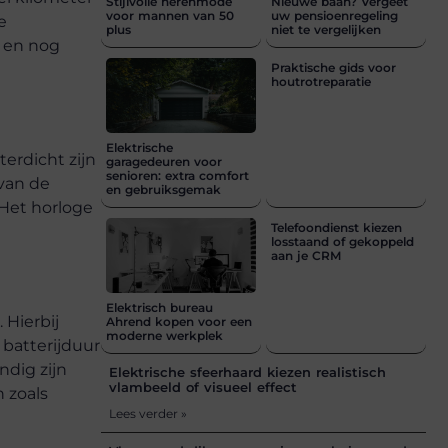
Stijlvolle herenmode
Nieuwe baan? Vergeet
voor mannen van 50
uw pensioenregeling
e
plus
niet te vergelijken
d en nog
Praktische gids voor
houtrotreparatie
Elektrische
erdicht zijn
garagedeuren voor
senioren: extra comfort
 van de
en gebruiksgemak
. Het horloge
Telefoondienst kiezen
losstaand of gekoppeld
aan je CRM
Elektrisch bureau
 Hierbij
Ahrend kopen voor een
moderne werkplek
batterijduur
ndig zijn
Elektrische sfeerhaard kiezen realistisch
vlambeeld of visueel effect
 zoals
Lees verder »