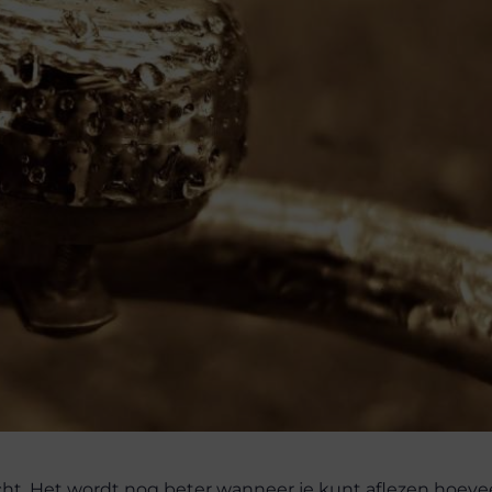
nlucht. Het wordt nog beter wanneer je kunt aflezen hoeve