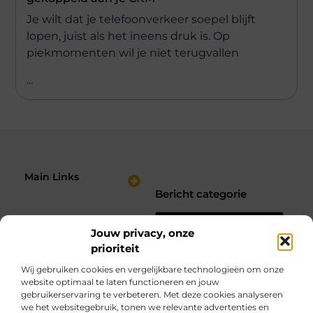
Je wilt dat je telefoonverkeer soepel blijft
lopen, juist als het ineens druk is. Op
piekmomenten wil je niet terugvallen
...
Main Links
Bericht categorie
Nederlandse Linkbuilding: Hoe Jij je Website Sterker Maakt in de Zoekresultaten
Verdien Geld met je Website: Bouw een Online Inkomstenbron op Jouw Voorwaarden
Jouw privacy, onze
prioriteit
Wij gebruiken cookies en vergelijkbare technologieën om onze
website optimaal te laten functioneren en jouw
gebruikerservaring te verbeteren. Met deze cookies analyseren
we het websitegebruik, tonen we relevante advertenties en