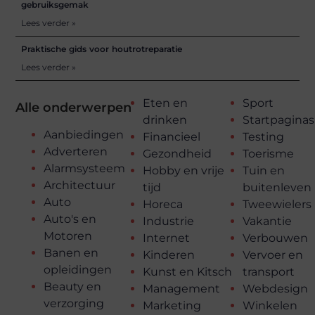
gebruiksgemak
Lees verder »
Praktische gids voor houtrotreparatie
Lees verder »
Eten en
Sport
Alle onderwerpen
drinken
Startpaginas
Aanbiedingen
Financieel
Testing
Adverteren
Gezondheid
Toerisme
Alarmsysteem
Hobby en vrije
Tuin en
Architectuur
tijd
buitenleven
Auto
Horeca
Tweewielers
Auto's en
Industrie
Vakantie
Motoren
Internet
Verbouwen
Banen en
Kinderen
Vervoer en
opleidingen
Kunst en Kitsch
transport
Beauty en
Management
Webdesign
verzorging
Marketing
Winkelen