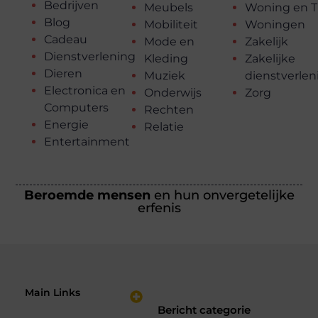
Bedrijven
Meubels
Woning en T
Blog
Mobiliteit
Woningen
Cadeau
Mode en
Zakelijk
Dienstverlening
Kleding
Zakelijke
Dieren
Muziek
dienstverlen
Electronica en
Onderwijs
Zorg
Computers
Rechten
Energie
Relatie
Entertainment
Beroemde mensen
en hun onvergetelijke
erfenis
Main Links
Bericht categorie
Nederlandse Linkbuilding: Hoe Jij je Website Sterker Maakt in de Zoekresultaten
Verdien Geld met je Website: Bouw een Online Inkomstenbron op Jouw Voorwaarden