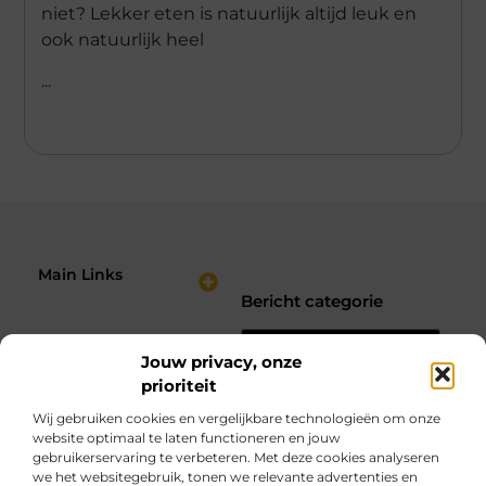
niet? Lekker eten is natuurlijk altijd leuk en
ook natuurlijk heel
...
Main Links
Bericht categorie
Nederlandse Linkbuilding: Hoe Jij je Website Sterker Maakt in de Zoekresultaten
Verdien Geld met je Website: Bouw een Online Inkomstenbron op Jouw Voorwaarden
Jouw privacy, onze
prioriteit
Wij gebruiken cookies en vergelijkbare technologieën om onze
website optimaal te laten functioneren en jouw
gebruikerservaring te verbeteren. Met deze cookies analyseren
we het websitegebruik, tonen we relevante advertenties en