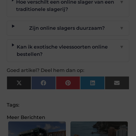
Hoe verschilt een online slager van een
▼
traditionele slagerij?
Zijn online slagers duurzaam?
▼
Kan ik exotische vleessoorten online
▼
bestellen?
Goed artikel? Deel hem dan op:
X
Facebook
Pinterest
LinkedIn
Email
(Twitter)
Tags:
Meer Berichten