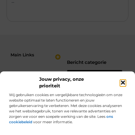
...
Main Links
Bericht categorie
Nederlandse Linkbuilding: Hoe Jij je Website Sterker Maakt in de Zoekresultaten
Verdien Geld met je Website: Bouw een Online Inkomstenbron op Jouw Voorwaarden
Jouw privacy, onze
prioriteit
Wij gebruiken cookies en vergelijkbare technologieën om onze
website optimaal te laten functioneren en jouw
gebruikerservaring te verbeteren. Met deze cookies analyseren
we het websitegebruik, tonen we relevante advertenties en
zorgen we voor een soepele werking van de site. Lees
ons
cookiebeleid
voor meer informatie.
Van alles wat, voor jou verzameld.
Van inspirerende verhalen tot praktische tips, ontdek de veelzijdigheid
van het dagelijks leven op seniorplein.nl.