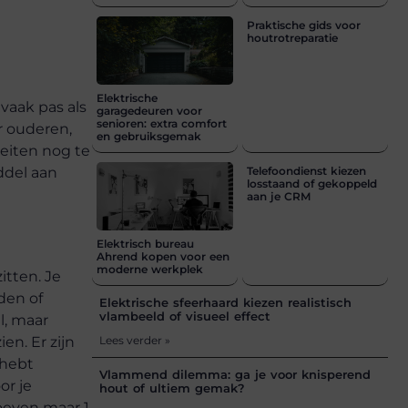
Praktische gids voor
houtrotreparatie
Elektrische
vaak pas als
garagedeuren voor
senioren: extra comfort
r ouderen,
en gebruiksgemak
teiten nog te
ddel aan
Telefoondienst kiezen
losstaand of gekoppeld
aan je CRM
Elektrisch bureau
Ahrend kopen voor een
moderne werkplek
itten. Je
den of
Elektrische sfeerhaard kiezen realistisch
vlambeeld of visueel effect
l, maar
en. Er zijn
Lees verder »
 hebt
Vlammend dilemma: ga je voor knisperend
or je
hout of ultiem gemak?
hoeven maar 1