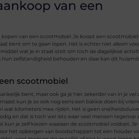
e aankoop van een
t kopen van een scootmobiel. Je koopt een scootmobiel 
aat bent om te gaan lopen. Het is echter niet alleen voo
iddel wat je in staat stelt om toch de dagelijkse activi
hun zelfstandigheid behouden en daar kan dit hulpmi
 een scootmobiel
nkelijk bent, maar ook ga je hier zekerder van in je vel z
aarnaast kun je zo ook nog eens een bakkie doen bij vrien
el wat kilometers mee rijden. Het is geen snelheidsduive
nodig en dat is toch wel iets waar veel mensen tegenop zi
st kun je zelf kiezen waaraan de scootmobiel voldoet. Je
 voor het opbergen van boodschappen tot een houder vo
rmiddel, want mensen die moeilijk of niet kunnen lopen 