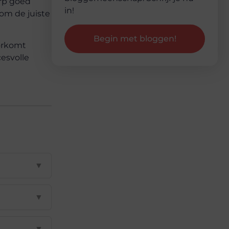
erp goed
in!
 om de juiste
Begin met bloggen!
orkomt
cesvolle
▼
▼
▼