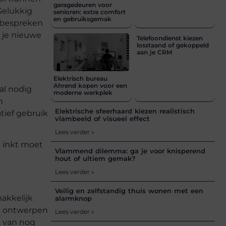
garagedeuren voor
Gelukkig
senioren: extra comfort
en gebruiksgemak
 bespreken
 je nieuwe
Telefoondienst kiezen
losstaand of gekoppeld
aan je CRM
Elektrisch bureau
Ahrend kopen voor een
al nodig
moderne werkplek
n
Elektrische sfeerhaard kiezen realistisch
tief gebruik
vlambeeld of visueel effect
Lees verder »
e inkt moet
Vlammend dilemma: ga je voor knisperend
hout of ultiem gemak?
Lees verder »
Veilig en zelfstandig thuis wonen met een
akkelijk
alarmknop
we ontwerpen
Lees verder »
k van nog