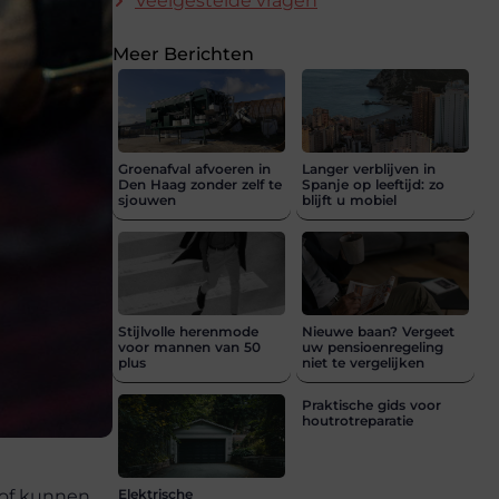
Veelgestelde vragen
Meer Berichten
Groenafval afvoeren in
Langer verblijven in
Den Haag zonder zelf te
Spanje op leeftijd: zo
sjouwen
blijft u mobiel
Stijlvolle herenmode
Nieuwe baan? Vergeet
voor mannen van 50
uw pensioenregeling
plus
niet te vergelijken
Praktische gids voor
houtrotreparatie
 of kunnen
Elektrische