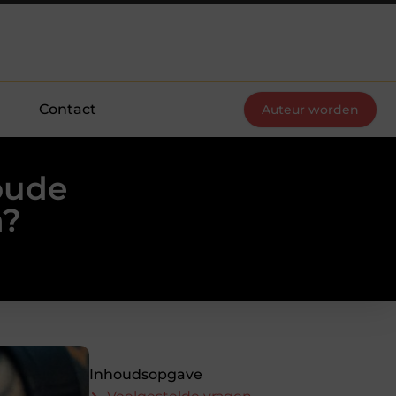
Contact
Auteur worden
oude
n?
Inhoudsopgave