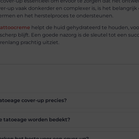
n cover-up essentieel om ervoor te zorgen dat het ontw
r-up vaak donkerder en complexer is, is het belangrijk
ermen en het herstelproces te ondersteunen.
tattoocreme
helpt de huid gehydrateerd te houden, vo
scherp blijft. Een goede nazorg is de sleutel tot een suc
renlang prachtig uitziet.
tatoeage cover-up precies?
e tatoeage worden bedekt?
ken het beste voor een cover-up?