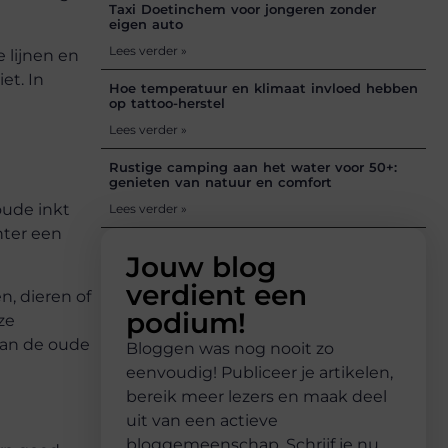
Taxi Doetinchem voor jongeren zonder
eigen auto
Lees verder »
 lijnen en
et. In
Hoe temperatuur en klimaat invloed hebben
op tattoo-herstel
Lees verder »
Rustige camping aan het water voor 50+:
genieten van natuur en comfort
oude inkt
Lees verder »
hter een
Jouw blog
verdient een
, dieren of
podium!
ze
van de oude
Bloggen was nog nooit zo
eenvoudig! Publiceer je artikelen,
bereik meer lezers en maak deel
uit van een actieve
bloggemeenschap. Schrijf je nu