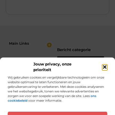
Main Links
Bericht categorie
Nederlandse Linkbuilding: Hoe Jij je Website Sterker Maakt in de Zoekresultaten
Verdien Geld met je Website: Bouw een Online Inkomstenbron op Jouw Voorwaarden
Jouw privacy, onze
prioriteit
Wij gebruiken cookies en vergelijkbare technologieën om onze
website optimaal te laten functioneren en jouw
gebruikerservaring te verbeteren. Met deze cookies analyseren
we het websitegebruik, tonen we relevante advertenties en
zorgen we voor een soepele werking van de site. Lees
ons
Van alles wat, voor jou verzameld.
cookiebeleid
voor meer informatie.
Van inspirerende verhalen tot praktische tips, ontdek de veelzijdigheid
van het dagelijks leven op seniorplein.nl.