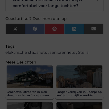
comfortabel voor lange tochten?
Goed artikel? Deel hem dan op:
X
Facebook
Pinterest
LinkedIn
Email
(Twitter)
Tags:
elektrische stadsfiets
,
seniorenfiets
,
Stella
Meer Berichten
Groenafval afvoeren in Den
Langer verblijven in Spanje op
Haag zonder zelf te sjouwen
leeftijd: zo blijft u mobiel