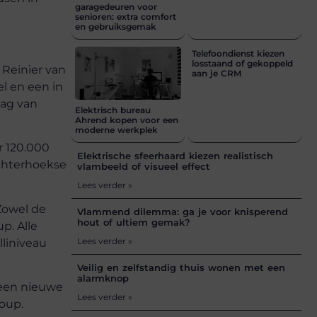
garagedeuren voor
senioren: extra comfort
en gebruiksgemak
Telefoondienst kiezen
losstaand of gekoppeld
 Reinier van
aan je CRM
l en een in
lag van
Elektrisch bureau
Ahrend kopen voor een
moderne werkplek
r 120.000
Elektrische sfeerhaard kiezen realistisch
chterhoekse
vlambeeld of visueel effect
Lees verder »
Zowel de
Vlammend dilemma: ga je voor knisperend
hout of ultiem gemak?
p. Alle
Lees verder »
liniveau
Veilig en zelfstandig thuis wonen met een
alarmknop
 een nieuwe
Lees verder »
roup.