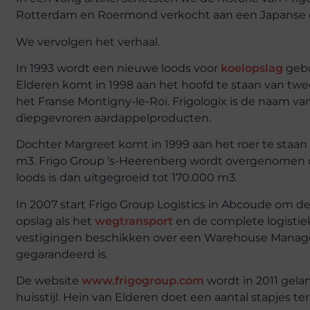
Rotterdam en Roermond verkocht aan een Japanse
We vervolgen het verhaal.
In 1993 wordt een nieuwe loods voor
koelopslag
gebo
Elderen komt in 1998 aan het hoofd te staan van twe
het Franse Montigny-le-Roi. Frigologix is de naam van
diepgevroren aardappelproducten.
Dochter Margreet komt in 1999 aan het roer te staan
m3. Frigo Group ’s-Heerenberg wordt overgenomen 
loods is dan uitgegroeid tot 170.000 m3.
In 2007 start Frigo Group Logistics in Abcoude om d
opslag als het
wegtransport
en de complete logistie
vestigingen beschikken over een Warehouse Managem
gegarandeerd is.
De website
www.frigogroup.com
wordt in 2011 gela
huisstijl. Hein van Elderen doet een aantal stapjes te