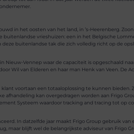
 ondernemer.
uwd in het oosten van het land, in ’s-Heerenberg. Zoon
e buitenlandse vrieshuizen: een in het Belgische Lomme
 deze buitenlandse tak die zich volledig richt op de ops
 in Nieuw-Vennep waar de capaciteit is opgeschaald naa
door Wil van Elderen en haar man Henk van Veen. De A
e klant voortaan een totaaloplossing te kunnen bieden. 
ke afhandeling kan overgedragen worden aan Frigo Grou
ent Systeem waardoor tracking and tracing tot op col
nceerd. In datzelfde jaar maakt Frigo Group gebruik van
rug, maar blijft wel de belangrijkste adviseur van Frigo G