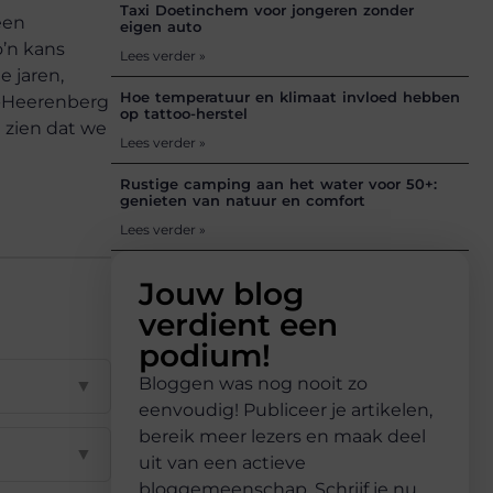
Taxi Doetinchem voor jongeren zonder
een
eigen auto
o’n kans
Lees verder »
e jaren,
Hoe temperatuur en klimaat invloed hebben
’s-Heerenberg
op tattoo-herstel
 zien dat we
Lees verder »
Rustige camping aan het water voor 50+:
genieten van natuur en comfort
Lees verder »
Jouw blog
verdient een
podium!
Bloggen was nog nooit zo
▼
eenvoudig! Publiceer je artikelen,
bereik meer lezers en maak deel
▼
uit van een actieve
bloggemeenschap. Schrijf je nu