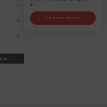
in!
▼
Begin met bloggen!
▼
▼
Email