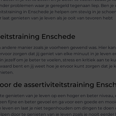
nder problemen waar je geregeld tegenaan liep. Ben je 
eitstraining in Enschede je helpen om stevig in je schoe
r laat genieten van je leven als je ooit van tevoren hebt
teitstraining Enschede
n andere manier zoals je voorheen gewend was. Hier kan
voor zorgen dat jij geniet van elke minuut in je leven en
in jezelf om je beter te voelen, stress en kritiek aan te 
 waard bent en jij weet hoe je ervoor kunt zorgen dat je
nieten.
oor de assertiviteitstraining Ensc
 te genieten van je leven op een hoger en beter niveau,
een fijne en beter gevoel en ga voor een goede en mooie 
je leven en laat je niet tegenhouden om dingen te doen 
 helpen door te genieten van je leven zoals je nooit eerd