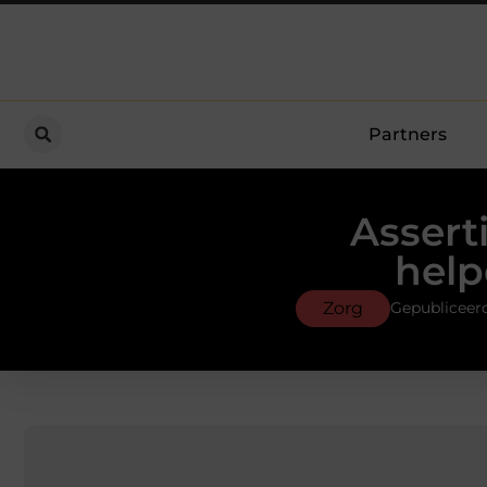
Partners
Assert
help
Zorg
Gepubliceerd