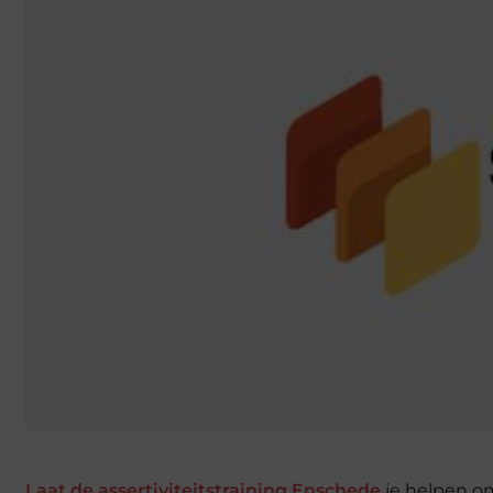
Laat de assertiviteitstraining Enschede
je helpen om 