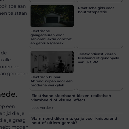
ook toe aan
Praktische gids voor
houtrotreparatie
nen te staan
Elektrische
garagedeuren voor
senioren: extra comfort
en gebruiksgemak
 de
Telefoondienst kiezen
losstaand of gekoppeld
 alle
aan je CRM
kunnen en
 kan genieten
Elektrisch bureau
Ahrend kopen voor een
moderne werkplek
hede.
Elektrische sfeerhaard kiezen realistisch
vlambeeld of visueel effect
 op een
Lees verder »
tijd die je
Vlammend dilemma: ga je voor knisperend
die je graag
hout of ultiem gemak?
er hebt mogen