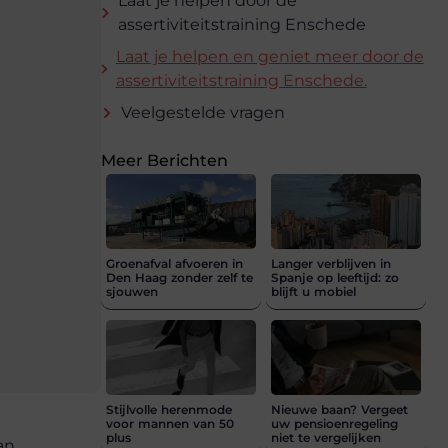
Laat je helpen door de
assertiviteitstraining Enschede
Laat je helpen en geniet meer door de
assertiviteitstraining Enschede.
Veelgestelde vragen
Meer Berichten
Groenafval afvoeren in
Langer verblijven in
Den Haag zonder zelf te
Spanje op leeftijd: zo
sjouwen
blijft u mobiel
Stijlvolle herenmode
Nieuwe baan? Vergeet
voor mannen van 50
uw pensioenregeling
plus
niet te vergelijken
an