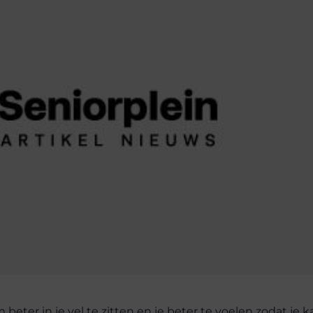
beter in je vel te zitten en je beter te voelen zodat je k