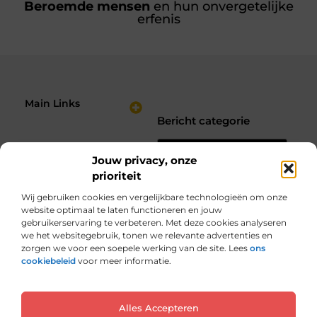
Beroemde mensen
en hun onvergetelijke
erfenis
Main Links
Bericht categorie
Nederlandse Linkbuilding: Hoe Jij je Website Sterker Maakt in de Zoekresultaten
Verdien Geld met je Website: Bouw een Online Inkomstenbron op Jouw Voorwaarden
Jouw privacy, onze
prioriteit
Wij gebruiken cookies en vergelijkbare technologieën om onze
website optimaal te laten functioneren en jouw
gebruikerservaring te verbeteren. Met deze cookies analyseren
we het websitegebruik, tonen we relevante advertenties en
zorgen we voor een soepele werking van de site. Lees
ons
cookiebeleid
voor meer informatie.
Van alles wat, voor jou verzameld.
Van inspirerende verhalen tot praktische tips, ontdek de veelzijdigheid
van het dagelijks leven op seniorplein.nl.
@2025 All Right Reserved. Design by www.seniorplein.nl.
Alles Accepteren