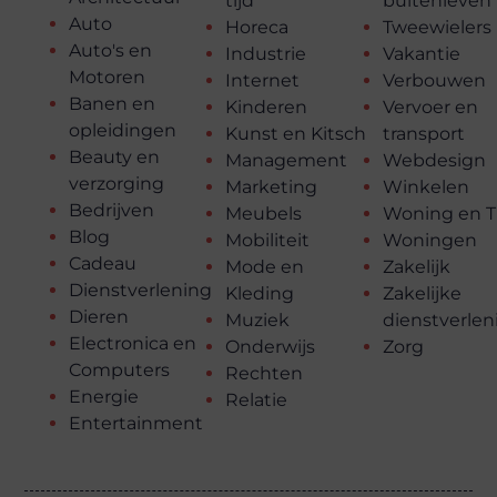
tijd
buitenleven
Auto
Horeca
Tweewielers
Auto's en
Industrie
Vakantie
Motoren
Internet
Verbouwen
Banen en
Kinderen
Vervoer en
opleidingen
Kunst en Kitsch
transport
Beauty en
Management
Webdesign
verzorging
Marketing
Winkelen
Bedrijven
Meubels
Woning en T
Blog
Mobiliteit
Woningen
Cadeau
Mode en
Zakelijk
Dienstverlening
Kleding
Zakelijke
Dieren
Muziek
dienstverlen
Electronica en
Onderwijs
Zorg
Computers
Rechten
Energie
Relatie
Entertainment