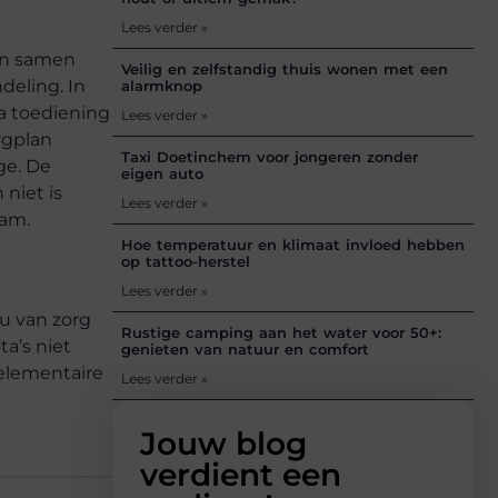
Lees verder »
ken samen
Veilig en zelfstandig thuis wonen met een
deling. In
alarmknop
a toediening
Lees verder »
rgplan
Taxi Doetinchem voor jongeren zonder
ge. De
eigen auto
 niet is
Lees verder »
eam.
Hoe temperatuur en klimaat invloed hebben
op tattoo-herstel
Lees verder »
u van zorg
Rustige camping aan het water voor 50+:
a’s niet
genieten van natuur en comfort
 elementaire
Lees verder »
Jouw blog
verdient een