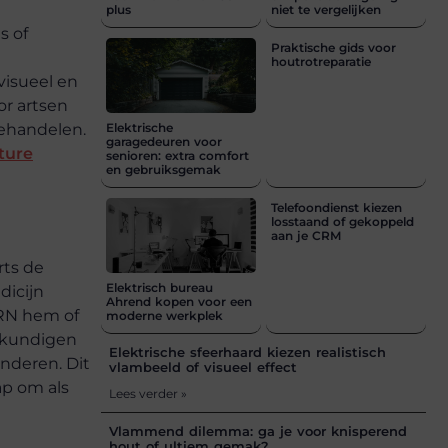
plus
niet te vergelijken
s of
Praktische gids voor
houtrotreparatie
visueel en
or artsen
behandelen.
Elektrische
garagedeuren voor
ture
senioren: extra comfort
en gebruiksgemak
Telefoondienst kiezen
losstaand of gekoppeld
aan je CRM
rts de
Elektrisch bureau
dicijn
Ahrend kopen voor een
 RN hem of
moderne werkplek
gkundigen
Elektrische sfeerhaard kiezen realistisch
nderen. Dit
vlambeeld of visueel effect
ap om als
Lees verder »
Vlammend dilemma: ga je voor knisperend
hout of ultiem gemak?