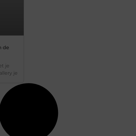
n de
t je
llery je