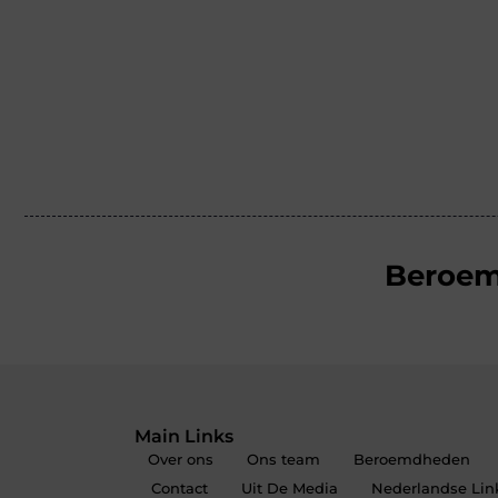
Beroe
Main Links
Over ons
Ons team
Beroemdheden
Contact
Uit De Media
Nederlandse Link