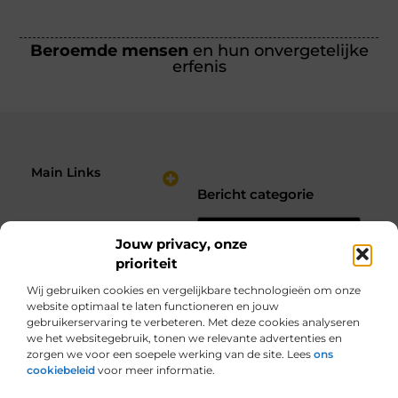
Beroemde mensen
en hun onvergetelijke
erfenis
Main Links
Bericht categorie
Nederlandse Linkbuilding: Hoe Jij je Website Sterker Maakt in de Zoekresultaten
Verdien Geld met je Website: Bouw een Online Inkomstenbron op Jouw Voorwaarden
Jouw privacy, onze
prioriteit
Wij gebruiken cookies en vergelijkbare technologieën om onze
website optimaal te laten functioneren en jouw
gebruikerservaring te verbeteren. Met deze cookies analyseren
we het websitegebruik, tonen we relevante advertenties en
zorgen we voor een soepele werking van de site. Lees
ons
cookiebeleid
voor meer informatie.
Van alles wat, voor jou verzameld.
Van inspirerende verhalen tot praktische tips, ontdek de veelzijdigheid