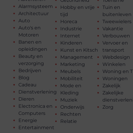
Gezondheid
Toerisme
Alarmsysteem
Hobby en vrije
Tuin en
Architectuur
tijd
buitenleven
Auto
Horeca
Tweewielers
Auto's en
Industrie
Vakantie
Motoren
Internet
Verbouwen
Banen en
Kinderen
Vervoer en
opleidingen
Kunst en Kitsch
transport
Beauty en
Management
Webdesign
verzorging
Marketing
Winkelen
Bedrijven
Meubels
Woning en T
Blog
Mobiliteit
Woningen
Cadeau
Mode en
Zakelijk
Dienstverlening
Kleding
Zakelijke
Dieren
Muziek
dienstverlen
Electronica en
Onderwijs
Zorg
Computers
Rechten
Energie
Relatie
Entertainment