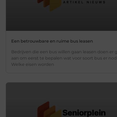
Een betrouwbare en ruime bus leasen
Bedrijven die een bus willen gaan leasen doen er 
aan om eerst te bepalen wat voor soort bus er nodi
Welke eisen worden