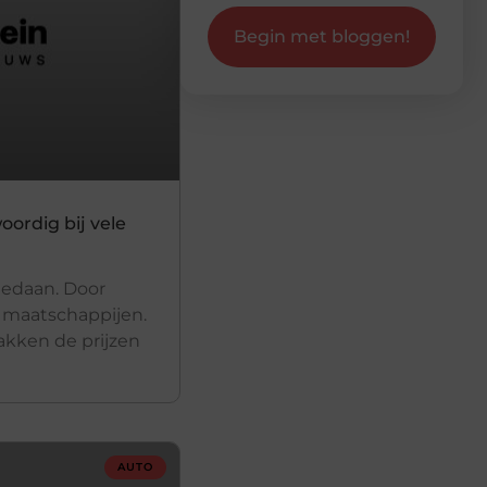
Begin met bloggen!
ordig bij vele
gedaan. Door
e maatschappijen.
akken de prijzen
AUTO