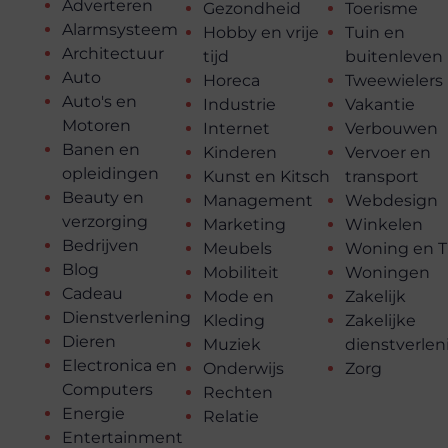
Adverteren
Gezondheid
Toerisme
Alarmsysteem
Hobby en vrije
Tuin en
Architectuur
tijd
buitenleven
Auto
Horeca
Tweewielers
Auto's en
Industrie
Vakantie
Motoren
Internet
Verbouwen
Banen en
Kinderen
Vervoer en
opleidingen
Kunst en Kitsch
transport
Beauty en
Management
Webdesign
verzorging
Marketing
Winkelen
Bedrijven
Meubels
Woning en T
Blog
Mobiliteit
Woningen
Cadeau
Mode en
Zakelijk
Dienstverlening
Kleding
Zakelijke
Dieren
Muziek
dienstverlen
Electronica en
Onderwijs
Zorg
Computers
Rechten
Energie
Relatie
Entertainment