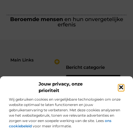
Beroemde mensen
en hun onvergetelijke
erfenis
Main Links
Bericht categorie
Nederlandse Linkbuilding: Hoe Jij je Website Sterker Maakt in de Zoekresultaten
Verdien Geld met je Website: Bouw een Online Inkomstenbron op Jouw Voorwaarden
Jouw privacy, onze
prioriteit
Wij gebruiken cookies en vergelijkbare technologieën om onze
website optimaal te laten functioneren en jouw
gebruikerservaring te verbeteren. Met deze cookies analyseren
we het websitegebruik, tonen we relevante advertenties en
zorgen we voor een soepele werking van de site. Lees
ons
cookiebeleid
voor meer informatie.
Van alles wat, voor jou verzameld.
Van inspirerende verhalen tot praktische tips, ontdek de veelzijdigheid