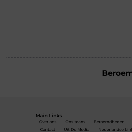
Beroe
Main Links
Over ons
Ons team
Beroemdheden
Contact
Uit De Media
Nederlandse Link