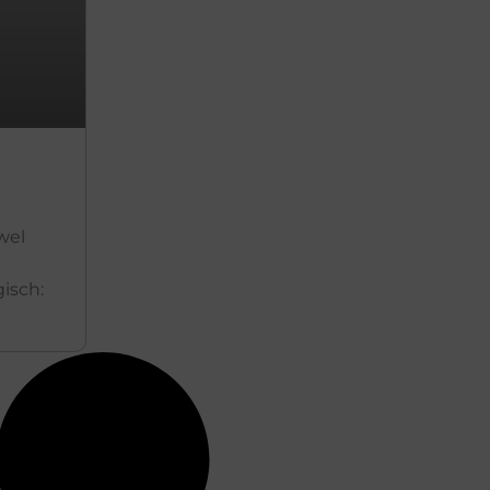
wel
gisch: