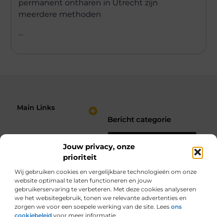
permanent ontharen in Utrecht zijn
meerdere methoden
...
Main Links
Bericht categorie
Nederlandse Linkbuilding: Hoe Jij je Website Sterker Maakt in de Zoekresultaten
Verdien Geld met je Website: Bouw een Online Inkomstenbron op Jouw Voorwaarden
Jouw privacy, onze
prioriteit
Wij gebruiken cookies en vergelijkbare technologieën om onze
website optimaal te laten functioneren en jouw
gebruikerservaring te verbeteren. Met deze cookies analyseren
we het websitegebruik, tonen we relevante advertenties en
zorgen we voor een soepele werking van de site. Lees
ons
cookiebeleid
voor meer informatie.
Van alles wat, voor jou verzameld.